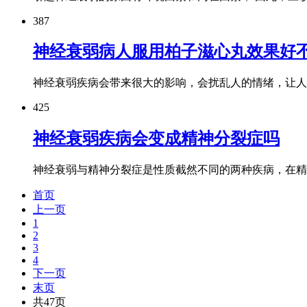
387
神经衰弱病人服用柏子滋心丸效果好
神经衰弱疾病会带来很大的影响，会扰乱人的情绪，让
425
神经衰弱疾病会变成精神分裂症吗
神经衰弱与精神分裂症是性质截然不同的两种疾病，在
首页
上一页
1
2
3
4
下一页
姜艳辉
末页
共47页