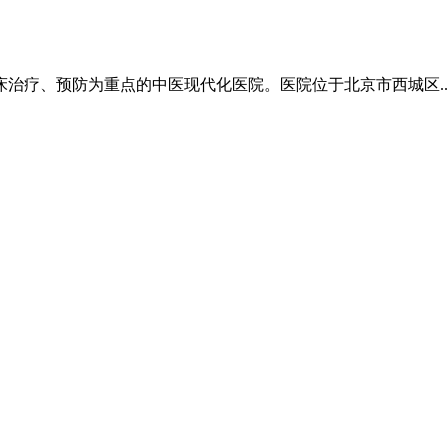
甲状腺系统的常见病多发病。特别善
...[详细]
治疗、预防为重点的中医现代化医院。医院位于北京市西城区..
中医科学院广安门医院博士后，师
...[详细]