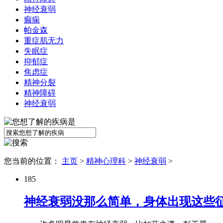
神经衰弱
癫痫
帕金森
重症肌无力
失眠症
抑郁症
焦虑症
精神分裂
精神障碍
神经衰弱
您当前的位置：
主页
>
精神心理科
>
神经衰弱
>
185
神经衰弱没那么简单，身体出现这些