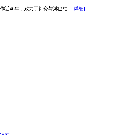
近40年，致力于针灸与淋巴结
...[详细]
安部中国法医学会司法精神病学鉴
...[详细]